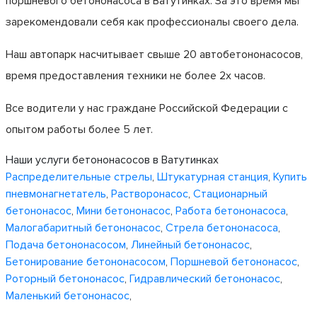
поршневого бетононасоса в Ватутинках. За это время мы
зарекомендовали себя как профессионалы своего дела.
Наш автопарк насчитывает свыше 20 автобетононасосов,
время предоставления техники не более 2х часов.
Все водители у нас граждане Российской Федерации с
опытом работы более 5 лет.
Наши услуги бетононасосов в Ватутинках
Распределительные стрелы
,
Штукатурная станция
,
Купить
пневмонагнетатель
,
Растворонасос
,
Стационарный
бетононасос
,
Мини бетононасос
,
Работа бетононасоса
,
Малогабаритный бетононасос
,
Стрела бетононасоса
,
Подача бетононасосом
,
Линейный бетононасос
,
Бетонирование бетононасосом
,
Поршневой бетононасос
,
Роторный бетононасос
,
Гидравлический бетононасос
,
Маленький бетононасос
,